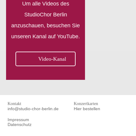
Um alle Videos des
StudioChor Berlin
anzuschauen, besuchen Sie
unseren Kanal auf YouTube.
Video-Kanal
Kontakt
Konzertkarten
info@studio-chor-berlin.de
Hier bestellen
Impressum
Datenschutz