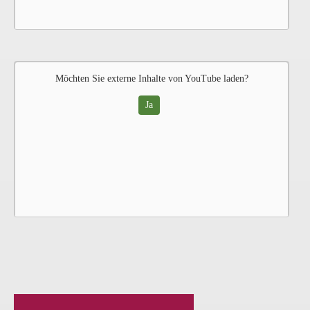
Möchten Sie externe Inhalte von
YouTube
laden?
Ja